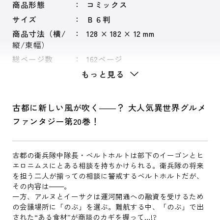
商品形態
コミックス
サイズ
Ｂ６判
商品寸法（横/
128 × 182 × 12 mm
縦/束幅）
総ページ数
162ページ
もっと見る
古都に新しい風が吹く――？ 大人気異世界グルメ
ファンタジー第20巻！
古都の衛兵隊中隊長・ベルトホルトは部下のイーゴンとヒ
エロニムスにとある相談を持ちかけられる。衛兵隊の将来
を担う二人が揃っての相談に警戒するベルトホルトだが、
その内容は――。
一方、アルヌとイーサクは運河開通への融資を受けるため
の会議場所に「のぶ」を選ぶ。難航する中、「のぶ」で出
された“ある食材”が商談のカギを握って…!?