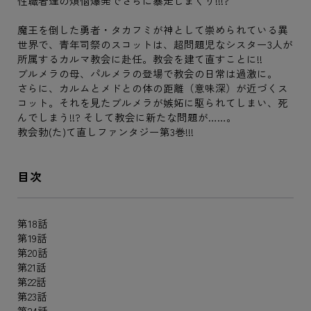
性職者達の煩悩爆発でさらに暴走しまくり!!!?
魔王を倒した勇者・タカフミが神として崇められている異
世界で、青年司祭のスコットは、超問題児なシスター3人が
所属するカルマ教会に赴任。教会を建て直すことに!!
ブルメラの母、パルメラの登場で教会の日常は過激に。
さらに、カルムとメドとの体の距離（意味深）が近づくス
コット。それを見たブルメラが嫉妬に駆られてしまい、死
んでしまう!!? そして教会に新たな問題が……。
教会勃(た)て直しファンタジー第3巻!!!
目次
第18話
第19話
第20話
第21話
第22話
第23話
第24話