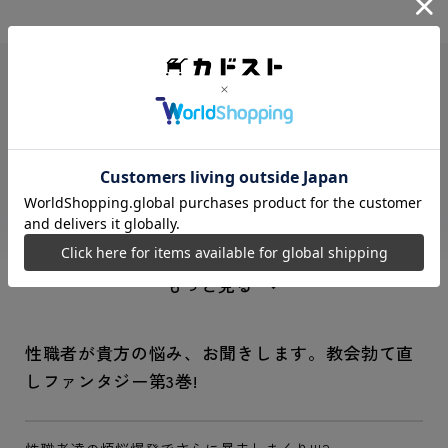
ISBNコード
9784040759630
レーベル
ドラゴンコミックスエイジ
商品形態
コミックス
サイズ
Ｂ６判
商品寸法（横/
128 × 182 × 12.5 mm
縦/束幅）
総ページ数
162ページ
もっと見る
性職者が貴方の悩み、お聞きします。教会勃て直
しファンタジー第3巻!