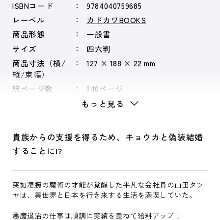
ISBNコード
9784040759685
レーベル
カドカワBOOKS
商品形態
一般書
サイズ
四六判
商品寸法（横/
127 × 188 × 22 mm
縦/束幅）
総ページ数
340ページ
もっと見る
貴族からの支援を得るため、キョウカと偽装結婚
することに!?
突如凄腕の魔術の才能が覚醒した平凡な会社員の山田タツ
ヤは、異世界と日本を行き来する生活を満喫していた。
悪魔退治の仕事は順調に実績を重ねて給料アップ！