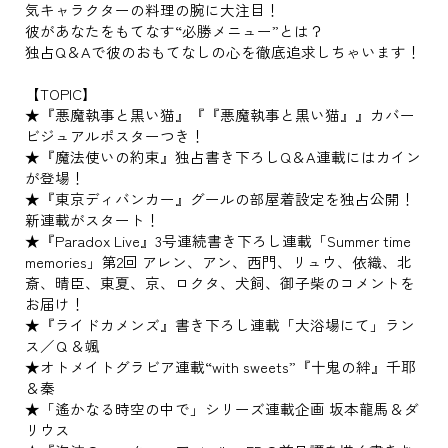
気キャラクターの料理の腕に大注目！
彼があなたをもてなす“必勝メニュー”とは？
独占Q＆Aで彼のおもてなしの心を徹底追求しちゃいます！
【TOPIC】
★『悪魔執事と黒い猫』『『悪魔執事と黒い猫』』カバー
ビジュアルポスターつき！
★『魔法使いの約束』独占書き下ろしQ＆A連載にはカイン
が登場！
★『東京ディバンカー』グールの部屋着設定を独占公開！
新連載がスタート！
★『Paradox Live』3号連続書き下ろし連載「Summer time
memories」第2回 アレン、アン、西門、リュウ、依織、北
斎、晴臣、東夏、京、ロクタ、犬飼、御子柴のコメントを
お届け！
★『ライドカメンズ』書き下ろし連載「大浴場にて」ラン
ス／Ｑ＆颯
★オトメイトグラビア連載“with sweets”『十鬼の絆』千耶
＆秦
★「遙かなる時空の中で」シリーズ連載企画 坂本龍馬＆ダ
リウス