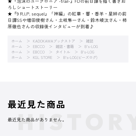
★『泡沫のユークロニア -trail-』FDの前日譚を描く書きお
ろしショートストーリー
★『9 R.I.P. sequel』「神編」の紅華・響・香羊・星絆の前
日譚SSや増田俊樹さん・土岐隼一さん・鈴木崚汰さん・柿
原徹也さんの収録後インタビューが到着♪
ホーム
KADOKAWAブックストア
雑誌
ホーム
EBCCO
雑誌・書籍
B’s-LOG
ホーム
EBCCO
タイトル
B's-LOG
ホーム
KGL STORE
B's-LOG(ビーズログ)
最近見た商品
最近見た商品がありません。