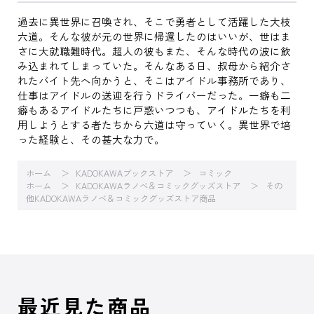
過去に異世界に召喚され、そこで勇者として活躍した大枝
六道。そんな彼が元の世界に帰還したのはいいが、世はま
さに大就職難時代。超人の彼もまた、そんな時代の波に飲
み込まれてしまっていた。そんなある日、叔母から紹介さ
れたバイト先へ向かうと、そこはアイドル事務所であり、
仕事はアイドルの送迎を行うドライバーだった。一癖も二
癖もあるアイドルたちに戸惑いつつも、アイドルたちを利
用しようとする者たちから六道は守っていく。異世界で培
った経験と、その甚大な力で。
ホーム
KADOKAWAブックストア
コミック
ホーム
KADOKAWAラノベ＆コミックグッズストア
その
他KADOKAWAラノベ＆コミックグッズストア商品
最近見た商品