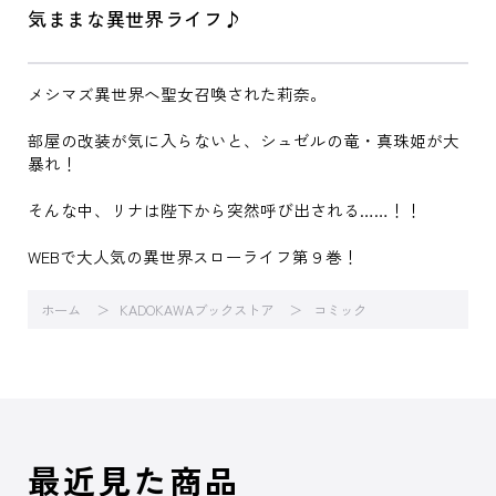
気ままな異世界ライフ♪
メシマズ異世界へ聖女召喚された莉奈。
部屋の改装が気に入らないと、シュゼルの竜・真珠姫が大
暴れ！
そんな中、リナは陛下から突然呼び出される……！！
WEBで大人気の異世界スローライフ第９巻！
ホーム
KADOKAWAブックストア
コミック
最近見た商品