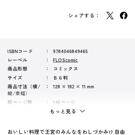
シェアする：
ISBNコード
9784046849465
レーベル
FLOScomic
商品形態
コミックス
サイズ
Ｂ６判
商品寸法（横/
128 × 182 × 11 mm
縦/束幅）
総ページ数
146ページ
もっと見る
おいしい料理で王宮のみんなをわしづかみ!? 自由