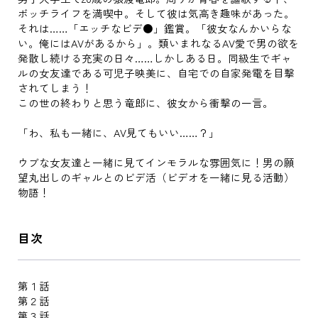
ボッチライフを満喫中。そして彼は気高き趣味があった。
それは……「エッチなビデ●」鑑賞。「彼女なんかいらな
い。俺にはAVがあるから」。類いまれなるAV愛で男の欲を
発散し続ける充実の日々……しかしある日。同級生でギャ
ルの女友達である可児子映美に、自宅での自家発電を目撃
されてしまう！
この世の終わりと思う竜郎に、彼女から衝撃の一言。
「わ、私も一緒に、AV見てもいい……？」
ウブな女友達と一緒に見てインモラルな雰囲気に！男の願
望丸出しのギャルとのビデ活（ビデオを一緒に見る活動）
物語！
目次
第１話
第２話
第３話