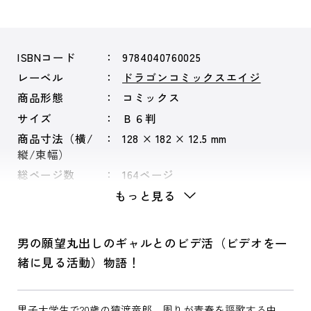
ISBNコード
9784040760025
レーベル
ドラゴンコミックスエイジ
商品形態
コミックス
サイズ
Ｂ６判
商品寸法（横/
128 × 182 × 12.5 mm
縦/束幅）
総ページ数
164ページ
もっと見る
男の願望丸出しのギャルとのビデ活（ビデオを一
緒に見る活動）物語！
男子大学生で20歳の猿渡竜郎。周りが青春を謳歌する中、