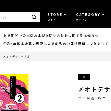
STORE
CATEGORY
ストア
カテゴリ
8/07 お盆期間中の出荷およびお問い合わせに関するお知らせ
7/29 令和8年熊本地震の影響による商品のお届け遅延につきまして
メオトデサファリ２
メオトデサ
作：
賀東 招二