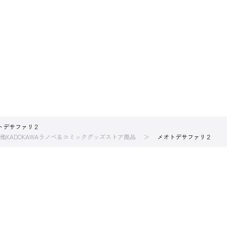
トデサファリ２
他KADOKAWAラノベ＆コミックグッズストア商品
メオトデサファリ２