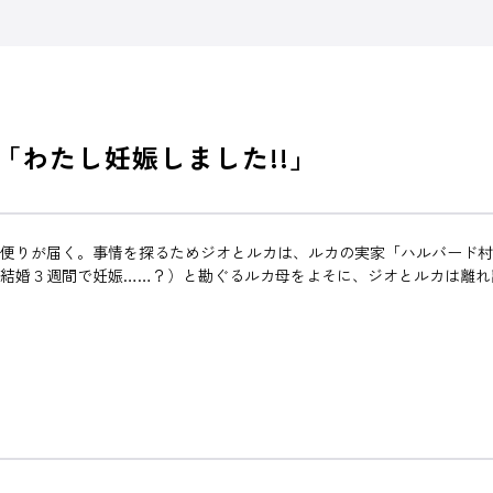
「わたし妊娠しました!!」
と便りが届く。事情を探るためジオとルカは、ルカの実家「ハルバード
 （結婚３週間で妊娠……？）と勘ぐるルカ母をよそに、ジオとルカは離