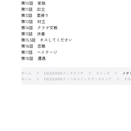
第10話 家族
第11話 出立
第12話 里帰り
第13話 対立
第14話 クラゲ交戦
第15話 決着
第15.5話 キスしてください
第16話 恋敵
第17話 ヘリテージ
第18話 遭遇
ホーム
KADOKAWAブックストア
コミック
メオ
ホーム
KADOKAWAラノベ＆コミックグッズストア
その