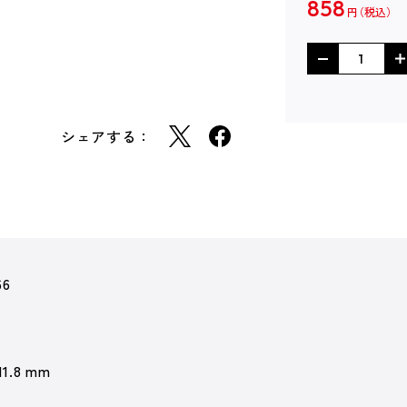
858
円
シェアする：
66
11.8 mm