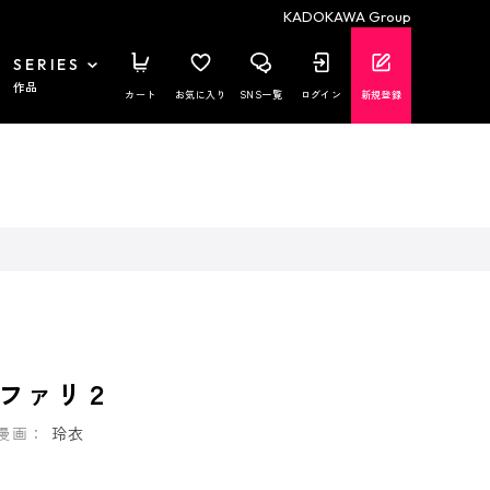
KADOKAWA Group
SERIES
作品
カート
お気に入り
SNS一覧
ログイン
新規登録
ファリ２
漫画：
玲衣