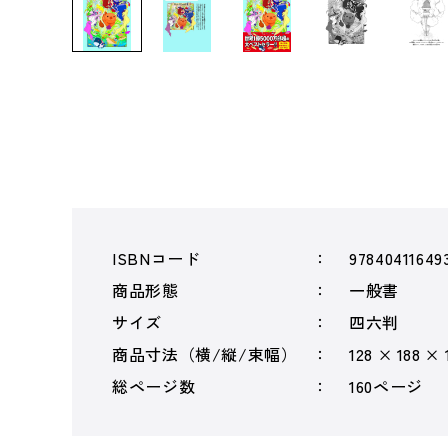
ISBNコード
97840411649
商品形態
一般書
サイズ
四六判
商品寸法（横/縦/束幅）
128 × 188 ×
総ページ数
160ページ