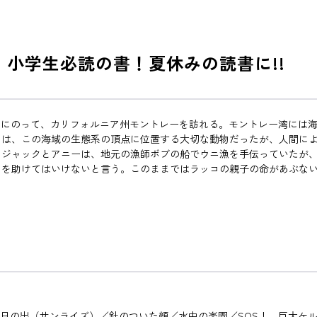
ー・小学生必読の書！夏休みの読書に!!
スにのって、カリフォルニア州モントレーを訪れる。モントレー湾には
コは、この海域の生態系の頂点に位置する大切な動物だったが、人間に
。ジャックとアニーは、地元の漁師ボブの船でウニ漁を手伝っていたが
を助けてはいけないと言う。このままではラッコの親子の命があぶない
の日の出（サンライズ）／針のついた顔／水中の楽園／SOS！ 巨大ケ