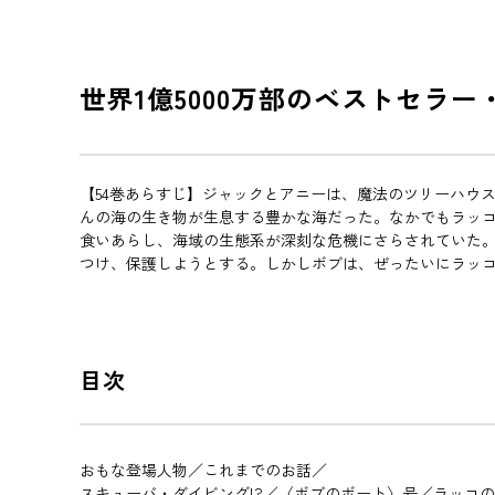
世界1億5000万部のベストセラ
【54巻あらすじ】ジャックとアニーは、魔法のツリーハウ
んの海の生き物が生息する豊かな海だった。なかでもラッ
食いあらし、海域の生態系が深刻な危機にさらされていた
つけ、保護しようとする。しかしボブは、ぜったいにラッコ
目次
おもな登場人物／これまでのお話／
スキューバ・ダイビング!?／〈ボブのボート〉号／ラッコ