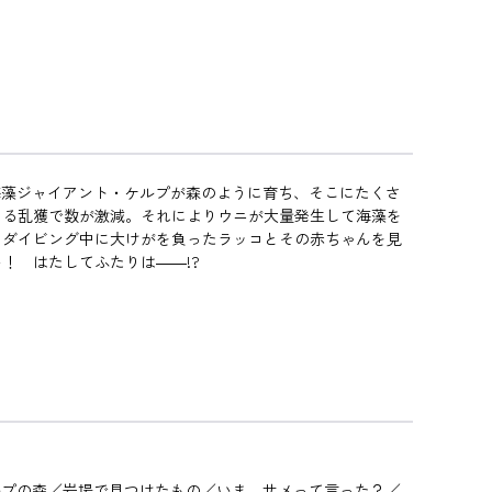
海藻ジャイアント・ケルプが森のように育ち、そこにたくさ
よる乱獲で数が激減。それによりウニが大量発生して海藻を
、ダイビング中に大けがを負ったラッコとその赤ちゃんを見
！ はたしてふたりは――!?
ルプの森／岩場で見つけたもの／いま、サメって言った？／