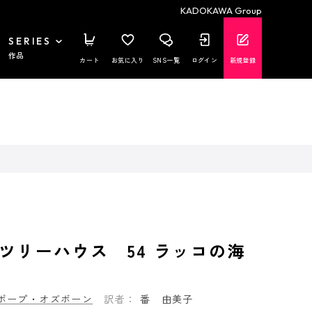
KADOKAWA Group
SERIES
作品
カート
お気に入り
SNS一覧
ログイン
新規登録
ツリーハウス 54 ラッコの海
ポープ・オズボーン
訳者：
番 由美子