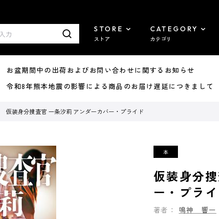
STORE
CATEGORY
ストア
カテゴリ
8/07 お盆期間中の出荷およびお問い合わせに関するお知らせ
7/29 令和8年熊本地震の影響による商品のお届け遅延につきまして
仮装身分捜査官 一条汐莉 アンダーカバー・プライド
仮装身分捜
ー・プライ
著者：
鳴神 響一