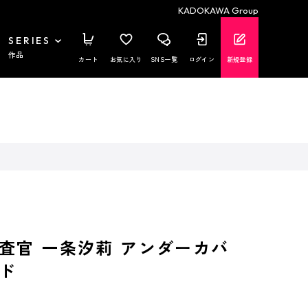
KADOKAWA Group
SERIES
作品
カート
お気に入り
SNS一覧
ログイン
新規登録
査官 一条汐莉 アンダーカバ
ド