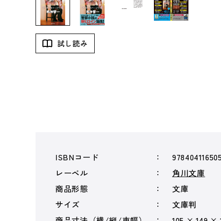
試し読み
ISBNコード
97840411650
レーベル
角川文庫
商品形態
文庫
サイズ
文庫判
商品寸法（横/縦/束幅）
105 × 149 ×