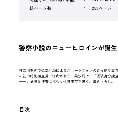
総ページ数
288ページ
警察小説のニューヒロインが誕生
神奈川県内で偽基地局によるスマートフォンの乗っ取り事
の初の特別捜査員に任命された一条汐莉は、「仮装身分捜
──。危険な捜査に挑む女性捜査官を描く、書き下ろし。
目次