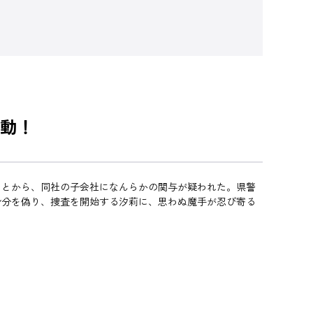
動！
ことから、同社の子会社になんらかの関与が疑われた。県警
身分を偽り、捜査を開始する汐莉に、思わぬ魔手が忍び寄る