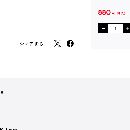
880
円
シェアする：
58
 10.8 mm