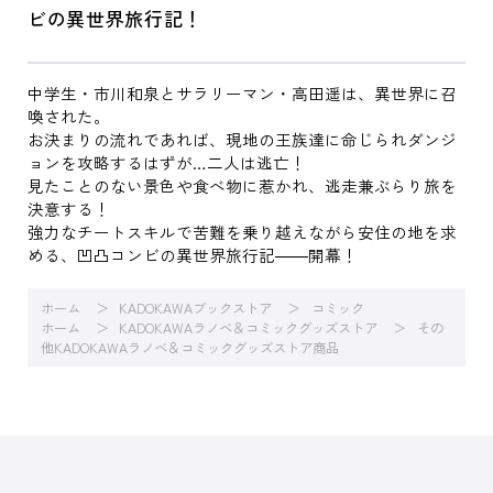
ビの異世界旅行記！
中学生・市川和泉とサラリーマン・高田遥は、異世界に召
喚された。
お決まりの流れであれば、現地の王族達に命じられダンジ
ョンを攻略するはずが…二人は逃亡！
見たことのない景色や食べ物に惹かれ、逃走兼ぶらり旅を
決意する！
強力なチートスキルで苦難を乗り越えながら安住の地を求
める、凹凸コンビの異世界旅行記――開幕！
ホーム
KADOKAWAブックストア
コミック
ホーム
KADOKAWAラノベ＆コミックグッズストア
その
他KADOKAWAラノベ＆コミックグッズストア商品