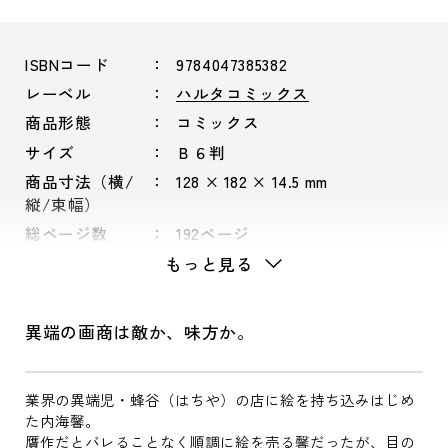
ISBNコード
9784047385382
レーベル
ハルタコミックス
商品形態
コミックス
サイズ
Ｂ６判
商品寸法（横/
128 × 182 × 14.5 mm
縦/束幅）
総ページ数
192ページ
もっと見る
異端の画商は敵か、味方か。
業界の異端児・蜂谷（はちや）の店に絵を持ち込みはじめ
た内海馨。
贋作だとバレることなく順調に絵を売る馨だったが、目の