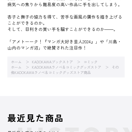
病気への焦りから難易度の高い作品に手を出してしまう。
杏子と撫子の協力を得て、苦手な画風の贋作を描き上げる
ことができるのか。
そして、目利きの買い手を騙すことができるのか――。
「アメトーーク！『マンガ大好き芸人2024』」や「川島・
山内のマンガ沼」で絶賛された注目作！
ホーム
KADOKAWAブックストア
コミック
ホーム
KADOKAWAラノベ＆コミックグッズストア
その
他KADOKAWAラノベ＆コミックグッズストア商品
最近見た商品