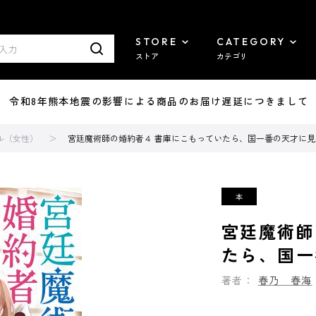
STORE
CATEGORY
ストア
カテゴリ
7/29 令和8年熊本地震の影響による商品のお届け遅延につきまして
ル（女性）
宮廷魔術師の婚約者４ 書庫にこもっていたら、国一番の天才に見
宮廷魔術師
たら、国一
著者：
春乃 春海