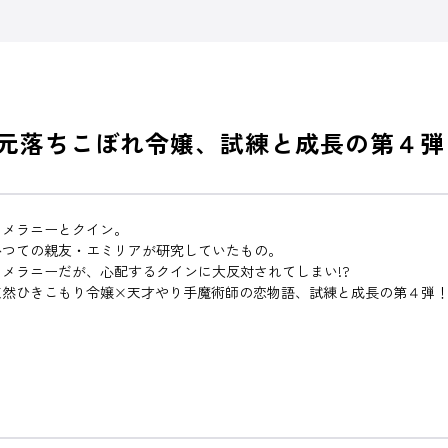
 元落ちこぼれ令嬢、試練と成長の第４弾
るメラニーとクイン。
かつての親友・エミリアが研究していたもの。
メラニーだが、心配するクインに大反対されてしまい!?
天然ひきこもり令嬢×天才やり手魔術師の恋物語、試練と成長の第４弾