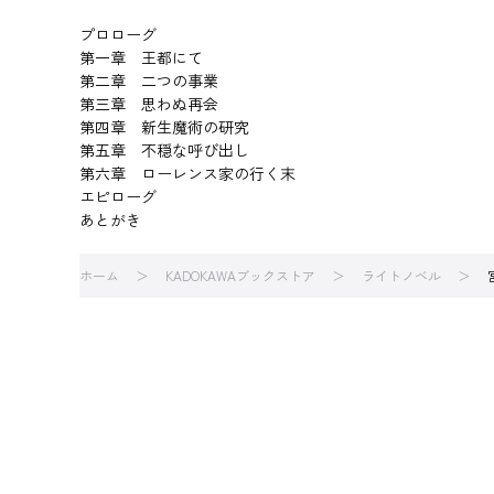
プロローグ
第一章 王都にて
第二章 二つの事業
第三章 思わぬ再会
第四章 新生魔術の研究
第五章 不穏な呼び出し
第六章 ローレンス家の行く末
エピローグ
あとがき
ホーム
KADOKAWAブックストア
ライトノベル