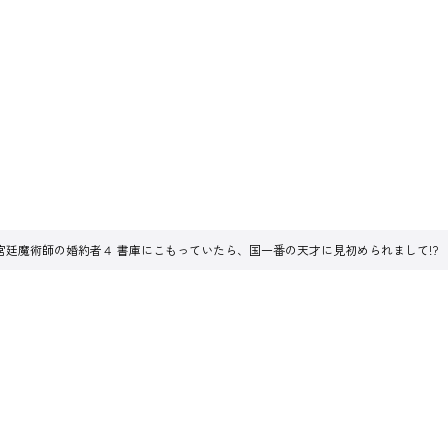
宮廷魔術師の婚約者４ 書庫にこもっていたら、国一番の天才に見初められまして!?