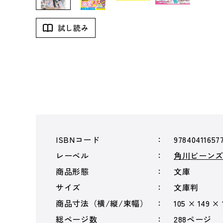
試し読み
ISBNコード
97840411657
レーベル
角川ビーン
商品形態
文庫
サイズ
文庫判
商品寸法（横/縦/束幅）
105 × 149 ×
総ページ数
288ページ