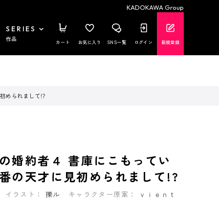
KADOKAWA Group
SERIES
作品
カート
お気に入り
SNS一覧
ログイン
新規登録
初められまして!?
の婚約者４ 書庫にこもってい
番の天才に見初められまして!?
イラスト：
擽ル
キャラクター原案：
ｖｉｅｎｔ