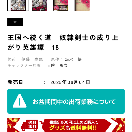
王国へ続く道 奴隷剣士の成り上
がり英雄譚 18
著者：
伊藤 寿規
原作：
湯水 快
キャラクター原案：
日陰 影次
発売日
2025年09月04日