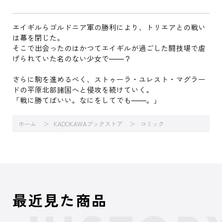
エイギルらゴルドニア軍の勝利により、トリエアとの戦い
は幕を閉じた。
そこで出会ったのはかつてエイギルが過ごした闘技場で虐
げられていた名のない少女で――？
さらに駒を進めるべく、ストゥーラ・ユレスト・マグラー
ドの平原北部諸国へと侵攻を続けていく。
「戦に勝てばいい。なにをしてでも――。」
ホーム
KADOKAWAブックストア
コミック
最近見た商品