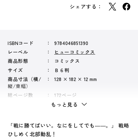
シェアする：
ISBNコード
9784046851390
レーベル
ヒューコミックス
商品形態
コミックス
サイズ
Ｂ６判
商品寸法（横/
128 × 182 × 12 mm
縦/束幅）
総ページ数
172ページ
もっと見る
「戦に勝てばいい。なにをしてでも――。」 戦略
ひしめく北部動乱！