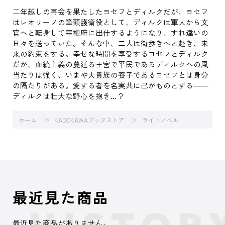
二年越しの再会を果たしたヨセフとディルクだが、ヨセフ
はレオリーノの筆頭護衛役として、ディルクは軍人から文
官へと転身して宰相府に出仕するようになり、すれ違いの
日々を送っていた。そんな中、二人は街歩きへと赴き、未
来の約束をする。幸せな時間を享受するヨセフとディルク
だが、血統主義の蔓延る王宮で平民であるディルクへの風
当たりは強く、いまや大貴族の養子であるヨセフとは身分
の隔たりがある。愛する者を名実共に己がものとする――
ディルクは壮大な野心を抱き…？
ホーム
KADOKAWAブックストア
ライトノベル
最近見た商品
最近見た商品がありません。