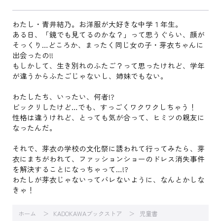
わたし・青井結乃。お洋服が大好きな中学１年生。
ある日、「鏡でも見てるのかな？」って思うぐらい、顔が
そっくり…どころか、まったく同じ女の子・芽衣ちゃんに
出会ったの!!
もしかして、生き別れのふたご？って思ったけれど、学年
が違うからふたごじゃないし、姉妹でもない。
わたしたち、いったい、何者!?
ビックリしたけど…でも、すっごくワクワクしちゃう！
性格は違うけれど、とっても気が合って、ヒミツの親友に
なったんだ。
それで、芽衣の学校の文化祭に誘われて行ってみたら、芽
衣にまちがわれて、ファッションショーのドレス消失事件
を解決することになっちゃって…!?
わたしが芽衣じゃないってバレないように、なんとかしな
きゃ！
ホーム
KADOKAWAブックストア
児童書