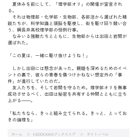
夏休みを前にして、「理学部オリ」の開催が宣言され
る。
それは物理部・化学部・生物部、各部活から選ばれた精
鋭たちが、科学知識と頭脳を駆使し、街を駆け回り競い合
う、綱長井高校理学部の恒例行事。
なみいる強敵たちとともに、生物部からは出田と岩間が
選ばれた。
「この夏は、一緒に駆け抜けようね！」
しかし出田には懸念があった。親睦を深めるためのイベ
ントの裏で、彼らの青春を傷つけかねない想定外の「事
件」が進行していたのだ。
友人たちを、そして岩間を守るため。理学部オリを無事
成功させるべく、出田は秘密を共有する仲間とともに立ち
上がる――。
「私たちなら、きっと組み立てられる。きっと、とってお
きの論理を」
ホーム
KADOKAWAブックストア
ライトノベル