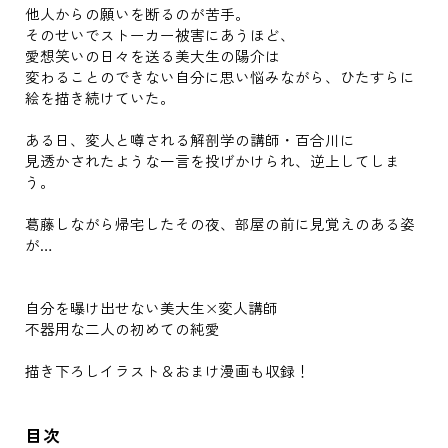
他人からの願いを断るのが苦手。
そのせいでストーカー被害にあうほど、
愛想笑いの日々を送る美大生の陽介は
変わることのできない自分に思い悩みながら、ひたすらに
絵を描き続けていた。
ある日、変人と噂される解剖学の講師・百合川に
見透かされたような一言を投げかけられ、逆上してしま
う。
葛藤しながら帰宅したその夜、部屋の前に見覚えのある姿
が…
自分を曝け出せない美大生×変人講師
不器用な二人の初めての純愛
描き下ろしイラスト＆おまけ漫画も収録！
目次