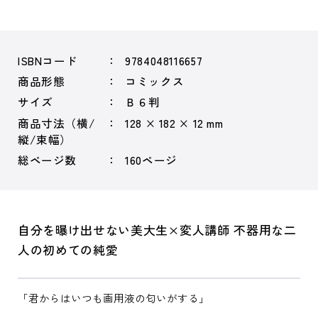
ISBNコード
9784048116657
商品形態
コミックス
サイズ
Ｂ６判
商品寸法（横/
128 × 182 × 12 mm
縦/束幅）
総ページ数
160ページ
自分を曝け出せない美大生×変人講師 不器用な二
人の初めての純愛
「君からはいつも画用液の匂いがする」