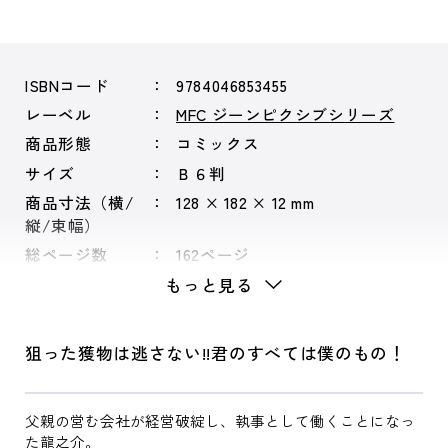
ISBNコード
9784046853455
レーベル
MFC ジーンピクシブシリーズ
商品形態
コミックス
サイズ
Ｂ６判
商品寸法（横/
128 × 182 × 12 mm
縦/束幅）
総ページ数
162ページ
もっと見る
狙った獲物は逃さない!!君のすべては僕のもの！
父親の営む会社が経営破綻し、執事として働くことになっ
た龍之介。