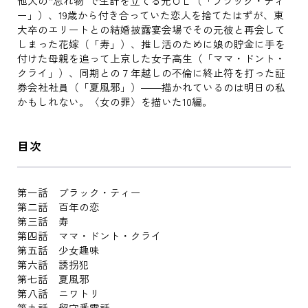
他人の“忘れ物”で生計を立てる元ＯＬ（「ブラック・ティ
ー」）、19歳から付き合っていた恋人を捨てたはずが、東
大卒のエリートとの結婚披露宴会場でその元彼と再会して
しまった花嫁（「寿」）、推し活のために娘の貯金に手を
付けた母親を追って上京した女子高生（「ママ・ドント・
クライ」）、同期との７年越しの不倫に終止符を打った証
券会社社員（「夏風邪」）――描かれているのは明日の私
かもしれない。〈女の罪〉を描いた10編。
目次
第一話 ブラック・ティー
第二話 百年の恋
第三話 寿
第四話 ママ・ドント・クライ
第五話 少女趣味
第六話 誘拐犯
第七話 夏風邪
第八話 ニワトリ
第九話 留守番電話