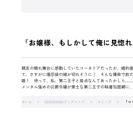
「お嬢様、もしかして俺に見惚れ
親友の晴れ舞台に感動していたコーネリアだったが、婚約
て、さすがに堪忍袋の緒が切れそうに！ そんな爆発寸前の
婚！ 待って、私、第二王子と接点なんてあったかしら…
メンタル強めの公爵令嬢が策士な第二王子の執着包囲網に、
ホーム
KADOKAWAブックストア
コミック
『ロ