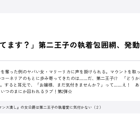
てます？」第二王子の執着包囲網、発動
者を奪った例のヤバい女・マリーリカに声を掛けられる。マウントを取
コーネリアのもとに歩み寄ってきたのは……だ、第二王子!? 「どう
…。すると耳元で、「お嬢様、まだ気付きませんか？」って……え！ あ
いつのまにか囚われるラブ！第2弾☆
マンス潰し』の女公爵は第二王子の執着愛に気付かない（２）