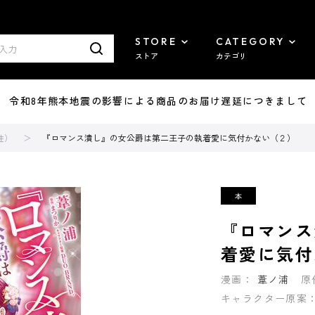
STORE
CATEGORY
ストア
カテゴリ
7/29 令和8年熊本地震の影響による商品のお届け遅延につきまして
性）
『ロマンス潰し』の女公爵は第二王子の執着愛に気付かない（２）
『ロマンス
着愛に気付
漫画：
葦ノ浦
原
キャラクター原案