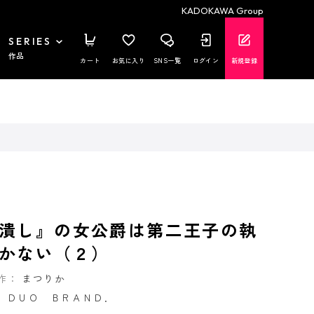
KADOKAWA Group
SERIES
作品
カート
お気に入り
SNS一覧
ログイン
新規登録
潰し』の女公爵は第二王子の執
かない（２）
作：
まつりか
：
ＤＵＯ ＢＲＡＮＤ．