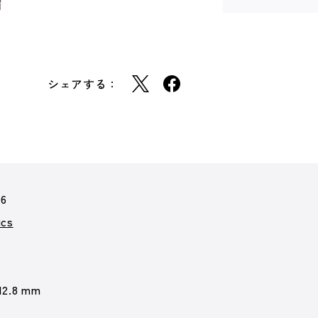
シェアする：
16
cs
12.8 mm