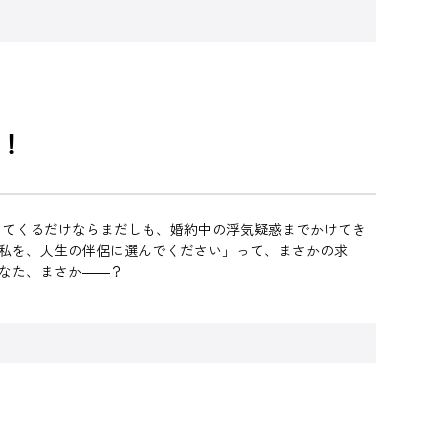
！
ってくるだけならまだしも、婚約中の浮気疑惑までかけてき
か私を、人生の伴侶に選んでください」って、まさかの求
なた、まさか――？