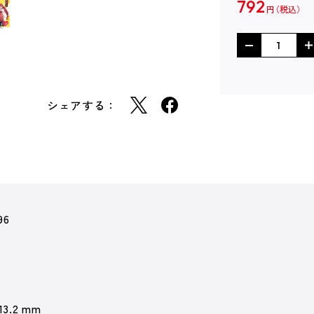
792
円
シェアする：
96
 13.2 mm