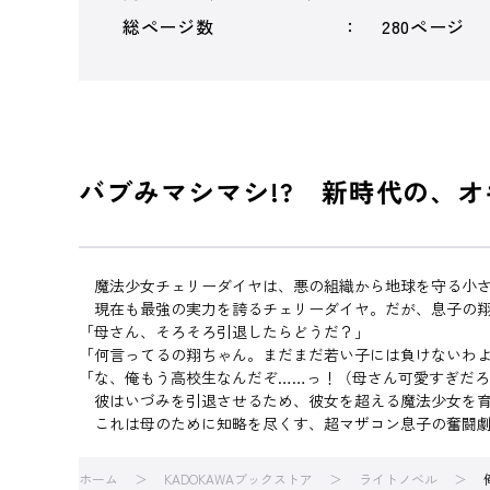
総ページ数
280ページ
バブみマシマシ!? 新時代の、
魔法少女チェリーダイヤは、悪の組織から地球を守る小さ
現在も最強の実力を誇るチェリーダイヤ。だが、息子の翔
「母さん、そろそろ引退したらどうだ？」
「何言ってるの翔ちゃん。まだまだ若い子には負けないわ
「な、俺もう高校生なんだぞ……っ！（母さん可愛すぎだ
彼はいづみを引退させるため、彼女を超える魔法少女を育
これは母のために知略を尽くす、超マザコン息子の奮闘
ホーム
KADOKAWAブックストア
ライトノベル