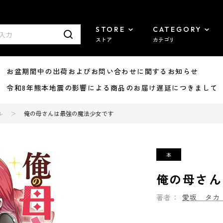
STORE
CATEGORY
ストア
カテゴリ
8/07 お盆期間中の出荷およびお問い合わせに関するお知らせ
7/29 令和8年熊本地震の影響による商品のお届け遅延につきまして
ル
俺の母さんは最強の魔法少女です
俺の母さん
著者：
愛坂 タカ