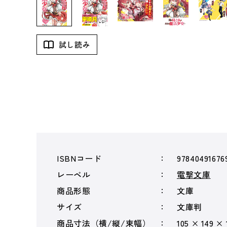
試し読み
ISBNコード
97840491676
レーベル
電撃文庫
商品形態
文庫
サイズ
文庫判
商品寸法（横/縦/束幅）
105 × 149 ×