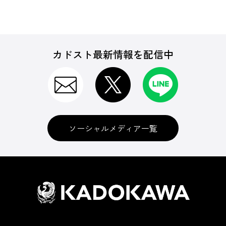
カドスト最新情報を配信中
ソーシャルメディア一覧