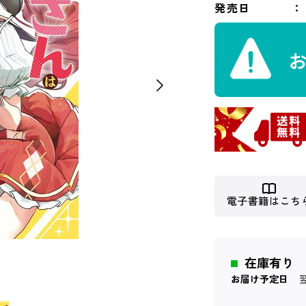
発売日
電子書籍はこち
在庫有り
お届け予定日