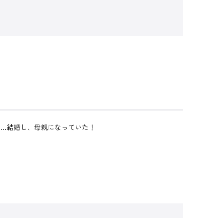
…結婚し、母親になっていた！