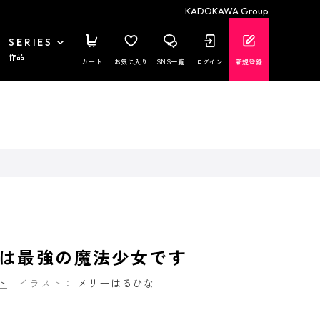
KADOKAWA Group
SERIES
作品
カート
お気に入り
SNS一覧
ログイン
新規登録
は最強の魔法少女です
ト
イラスト：
メリーはるひな