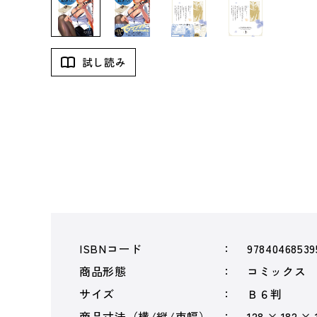
試し読み
ISBNコード
97840468539
商品形態
コミックス
サイズ
Ｂ６判
商品寸法（横/縦/束幅）
128 × 182 ×