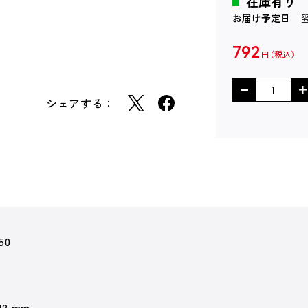
在庫有り
お届け予定日
792
円
シェアする：
50
 12 mm