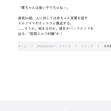
「僕ちゃんは強い子でちゅね～」
身長2m超、人に対しては赤ちゃん言葉を話す
エルフママのティエラと邂逅する。
……そうか。始まるのか。彼女がバッドエンドを
辿る、”因習エルフ村編”が！
ホーム
KADOKAWAブックストア
コミック
その