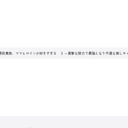
悪役貴族、ママヒロインが好きすぎる ３ ～真摯な努力で最強となり不遇な推しキ