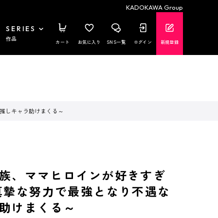
KADOKAWA Group
SERIES
作品
カート
お気に入り
SNS一覧
ログイン
新規登録
な推しキャラ助けまくる～
族、ママヒロインが好きすぎ
真摯な努力で最強となり不遇な
助けまくる～