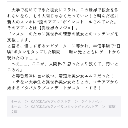
大学で初めてできた彼女にフラれ、この世界で彼女を作
れないなら、もう人間じゃなくたっていい！と叫んだ桜井
新太のスマホに“謎のアプリ”がインストールされていた。
そのアプリとは【異世界カノジョ】。
『マスターのために異世界の理想の彼女とのマッチングを
支援します』
と語る、怪しすぎるナビゲーターに導かれ、半信半疑で“召
喚”ボタンをタップした瞬間――眩い光とともにゲートから
現れたのは……。
「へえ……、ここが、人間界？ 思ったより狭くて、汚いと
ころね」
と毒舌気味に言い放つ、清楚系美少女エルフだった！
モテない大学生と異世界美少女たちとの、マチアプから
始まるドタバタラブコメデートがスタートする！
ホーム
KADOKAWAブックストア
ライトノベル
ホーム
KADOKAWAラノベ＆コミックグッズストア
電撃
文庫