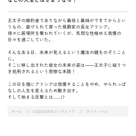
王太子の婚約者でありながら義母と義妹ができてからとい
うもの、虐げられて育った侯爵家の長女アリシア。
徐々に居場所を奪われていくが、気弱な性格ゆえ我慢の
日々を過ごしていた。
そんなある日、未来が見えるという魔法の鏡をのぞくこと
に。
そこに映し出された彼女の未来の姿は――王太子に縋りつ
き処刑されるという悲惨な末路！
この日を境にアリシアは我慢することをやめ、やられっぱ
なしの人生を変えるため動き出す。
そして始まる反撃とは……!?
ホーム
KADOKAWAブックストア
ライトノベル