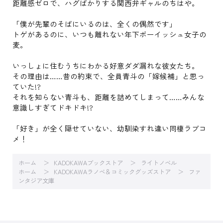
距離感ゼロで、ハグばかりする関西弁ギャルのちはや。
「僕が先輩のそばにいるのは、全くの偶然です」
トゲがあるのに、いつも離れない年下ボーイッシュ女子の
麦。
いっしょに住むうちにわかる好意ダダ漏れな彼女たち。
その理由は……昔の約束で、全員青斗の「嫁候補」と思っ
ていた!?
それを知らない青斗も、距離を詰めてしまって……みんな
意識しすぎてドキドキ!?
「好き」が全く隠せていない、幼馴染すれ違い同棲ラブコ
メ！
ホーム
KADOKAWAブックストア
ライトノベル
ホーム
KADOKAWAラノベ＆コミックグッズストア
ファ
ンタジア文庫