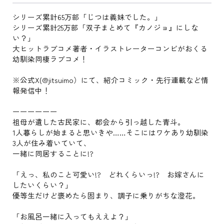
シリーズ累計65万部「じつは義妹でした。」
シリーズ累計25万部「双子まとめて『カノジョ』にしな
い？」
大ヒットラブコメ著者・イラストレーターコンビがおくる
幼馴染同棲ラブコメ！
※公式X(@jitsuimo）にて、紹介コミック・先行連載など情
報発信中！
ーーーーーー
祖母が遺した古民家に、都会から引っ越した青斗。
1人暮らしが始まると思いきや……そこにはワケあり幼馴染
3人が住み着いていて、
一緒に同居することに!?
「えっ、私のこと可愛い!? どれくらいっ!? お嫁さんに
したいくらい？」
優等生だけど褒めたら固まり、調子に乗りがちな澄花。
「お風呂一緒に入ってもええよ？」