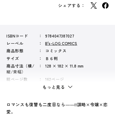
シェアする：
ISBNコード
9784047387027
レーベル
B's-LOG COMICS
商品形態
コミックス
サイズ
Ｂ６判
商品寸法（横/
128 × 182 × 11.8 mm
縦/束幅）
総ページ数
162ページ
もっと見る
ロマンスも復讐も二度目なら――!!謀略×令嬢×恋
愛。