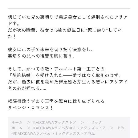
信じていた兄の裏切りで悪逆皇女として処刑されたアリア
ドネ。
だが次の瞬間、彼女は15歳の誕生日に“死に戻り”してい
た！
彼女は己の手で未来を切り拓く決意をし、
裏切りの兄への復讐を胸に誓う。
そして、かつての敵・アルノルト第一王子との
「契約結婚」を受け入れた――愛ではなく取引のはず。
だが、過去に彼を殺めた罪悪感と芽生える想いにアリアド
ネの心が揺れる…。
権謀術数うずまく王宮を舞台に繰り広げられる
リベンジ・ロマンス！
ホーム
KADOKAWAブックストア
コミック
ホーム
KADOKAWAラノベ＆コミックグッズストア
その
他KADOKAWAラノベ＆コミックグッズストア商品