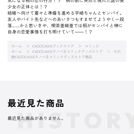
気になる桐の恋の行方！？ 桐の前に突然と現れた謎の美
少女の正体とは！？
結婚へ向けて着々と準備を進める宇崎ちゃんとセンパイ。
友人やバイト先などへのあいさつもすませてようやく一段
落……かと思いきや、喫茶亜細亜では桐がセンパイと榊に
自身の恋愛事情を打ち明けていて――！？
ホーム
KADOKAWAブックストア
コミック
ホーム
KADOKAWAラノベ＆コミックグッズストア
その
他KADOKAWAラノベ＆コミックグッズストア商品
最近見た商品
最近見た商品がありません。