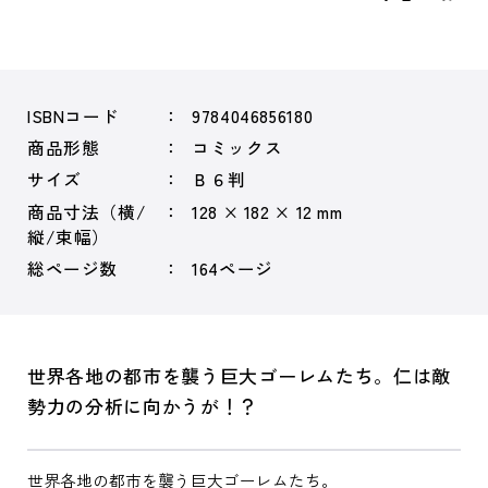
ISBNコード
9784046856180
商品形態
コミックス
サイズ
Ｂ６判
商品寸法（横/
128 × 182 × 12 mm
縦/束幅）
総ページ数
164ページ
世界各地の都市を襲う巨大ゴーレムたち。仁は敵
勢力の分析に向かうが！？
世界各地の都市を襲う巨大ゴーレムたち。