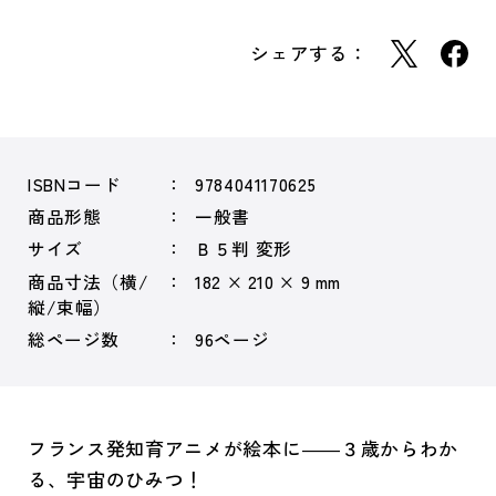
シェアする：
ISBNコード
9784041170625
商品形態
一般書
サイズ
Ｂ５判 変形
商品寸法（横/
182 × 210 × 9 mm
縦/束幅）
総ページ数
96ページ
フランス発知育アニメが絵本に――３歳からわか
る、宇宙のひみつ！