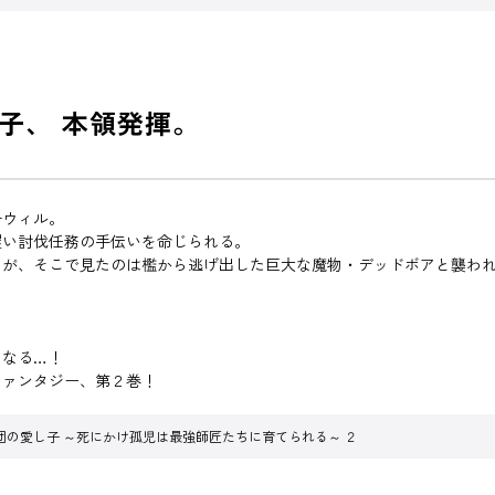
子、 本領発揮。
子ウィル。
攫い討伐任務の手伝いを命じられる。
るが、そこで見たのは檻から逃げ出した巨大な魔物・デッドボアと襲わ
になる…！
ファンタジー、第２巻！
団の愛し子 ～死にかけ孤児は最強師匠たちに育てられる～ ２