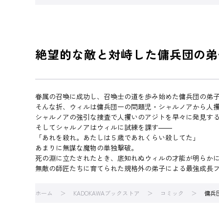
絶望的な敵と対峙した傭兵団の弟
眷属の召喚に成功し、召喚士の道を歩み始めた傭兵団の弟
そんな折、ウィルは傭兵団一の問題児・シャルノアから人
シャルノアの強引な捜査で人攫いのアジトを早々に発見す
そしてシャルノアはウィルに試練を課す――
「あれを殺れ。あたしは５歳であれくらい殺してた」
あまりに無謀な魔物の単独撃破。
死の淵に立たされたとき、底知れぬウィルの才能が明らか
無敵の師匠たちに育てられた規格外の弟子による最強成長
ホーム
KADOKAWAブックストア
コミック
傭兵