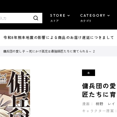
STORE
CATEGORY
ストア
カテゴリ
7/29 令和8年熊本地震の影響による商品のお届け遅延につきまして
傭兵団の愛し子 ～死にかけ孤児は最強師匠たちに育てられる～ ２
傭兵団の愛
匠たちに育
漫画：
柿野 レイ
キャラクター原案