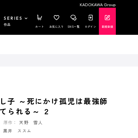
KADOKAWA Group
SERIES
作品
カート
お気に入り
SNS一覧
ログイン
新規登録
し子 ～死にかけ孤児は最強師
てられる～ ２
原作：
天野 雪人
：
黒井 ススム