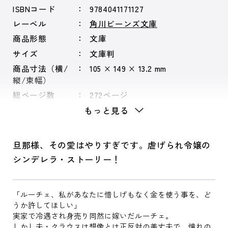
ISBNコード
9784041171127
レーベル
角川ビーンズ文庫
商品形態
文庫
サイズ
文庫判
商品寸法（横/
105 × 149 × 13.2 mm
縦/束幅）
総ページ数
272ページ
もっと見る
旦那様、その愛はやりすぎです。虐げられ令嬢の
シンデレラ・ストーリー！
「ルーチェ、私があなたに惜しげもなく金を使う事を、ど
うか許してほしい」
実家で冷遇され身売り同然に嫁いだルーチェ。
しかし夫・クラウスは想像とは正反対の美丈夫で、憧れの