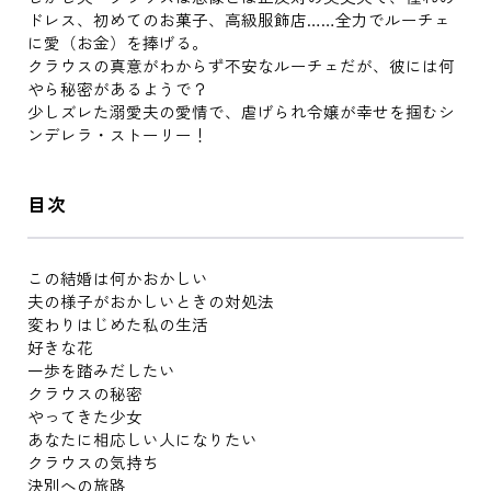
ドレス、初めてのお菓子、高級服飾店……全力でルーチェ
に愛（お金）を捧げる。
クラウスの真意がわからず不安なルーチェだが、彼には何
やら秘密があるようで？
少しズレた溺愛夫の愛情で、虐げられ令嬢が幸せを掴むシ
ンデレラ・ストーリー！
目次
この結婚は何かおかしい
夫の様子がおかしいときの対処法
変わりはじめた私の生活
好きな花
一歩を踏みだしたい
クラウスの秘密
やってきた少女
あなたに相応しい人になりたい
クラウスの気持ち
決別への旅路