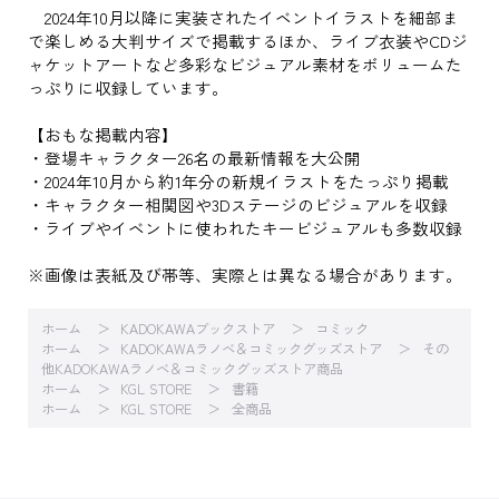
2024年10月以降に実装されたイベントイラストを細部ま
で楽しめる大判サイズで掲載するほか、ライブ衣装やCDジ
ャケットアートなど多彩なビジュアル素材をボリュームた
っぷりに収録しています。
【おもな掲載内容】
・登場キャラクター26名の最新情報を大公開
・2024年10月から約1年分の新規イラストをたっぷり掲載
・キャラクター相関図や3Dステージのビジュアルを収録
・ライブやイベントに使われたキービジュアルも多数収録
※画像は表紙及び帯等、実際とは異なる場合があります。
ホーム
KADOKAWAブックストア
コミック
ホーム
KADOKAWAラノベ＆コミックグッズストア
その
他KADOKAWAラノベ＆コミックグッズストア商品
ホーム
KGL STORE
書籍
ホーム
KGL STORE
全商品