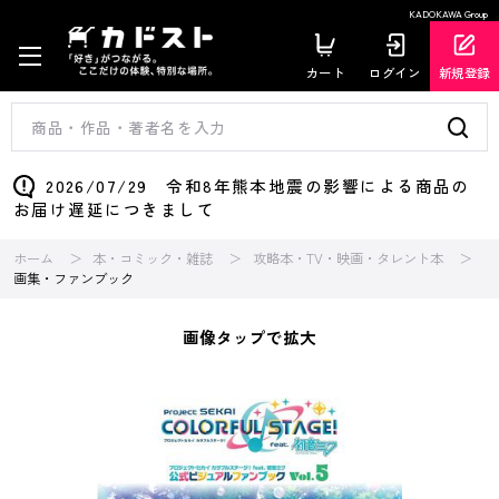
KADOKAWA Group
カート
ログイン
新規登録
2026/07/29 令和8年熊本地震の影響による商品の
お届け遅延につきまして
ホーム
本・コミック・雑誌
攻略本・TV・映画・タレント本
画集・ファンブック
画像タップで拡大