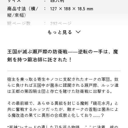
サイズ
四六判
商品寸法（横/
127 × 188 × 18.5 mm
縦/束幅）
総ページ数
292ページ
もっと見る
王国が滅ぶ瀬戸際の防衛戦――逆転の一手は、魔
剣を持つ鍛冶師に託された！
宿主を乗っ取る寄生キノコに支配されたオークの軍団。奴
らに負ければ王国中が菌糸に蹂躙される瀬戸際、ルッツ達
は王都の第四騎士団と存亡を賭けた防衛戦に出撃する。
その最前線で、あらゆる異能を封じる魔剣『鏡花水月』と
共に奮戦するルッツだったが、敵オークの首魁は菌糸によ
る魔改造の果てに異形の合成獣と化しており……？
“死神”レナードの遺した刀を巡る物語、ここに決着。彼の