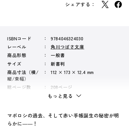
シェアする：
ISBNコード
9784046324030
レーベル
角川つばさ文庫
商品形態
一般書
サイズ
新書判
商品寸法（横/
112 × 173 × 12.4 mm
縦/束幅）
総ページ数
208ページ
もっと見る
マボロシの過去、そして赤い手帳誕生の秘密が明
らかに――！