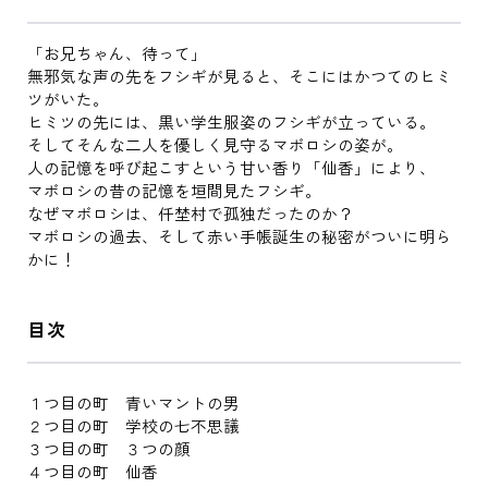
「お兄ちゃん、待って」
無邪気な声の先をフシギが見ると、そこにはかつてのヒミ
ツがいた。
ヒミツの先には、黒い学生服姿のフシギが立っている。
そしてそんな二人を優しく見守るマボロシの姿が。
人の記憶を呼び起こすという甘い香り「仙香」により、
マボロシの昔の記憶を垣間見たフシギ。
なぜマボロシは、仟埜村で孤独だったのか？
マボロシの過去、そして赤い手帳誕生の秘密がついに明ら
かに！
目次
１つ目の町 青いマントの男
２つ目の町 学校の七不思議
３つ目の町 ３つの顔
４つ目の町 仙香