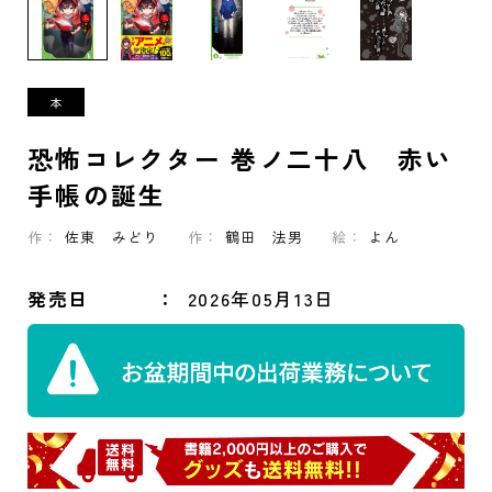
恐怖コレクター 巻ノ二十八 赤い
手帳の誕生
作：
佐東 みどり
作：
鶴田 法男
絵：
よん
発売日
2026年05月13日