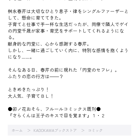
桝永春芹は大切なひとり息子・律をシングルファーザーと
して、懸命に育ててきた。
子育てと仕事で手一杯な生活だったが、同僚で隣人でゲイ
の円堂千晟が家事・育児をサポートしてくれるようにな
る。
献身的な円堂に、心から感謝する春芹。
しかし、一緒に過ごしていく内に、特別な感情を抱くよう
になり……。
そんなある日、春芹の前に現れた「円堂のセフレ」。
ふたりの恋の行方は――？
ときめきたっぷり！
大人気、子育てＢＬ！
●卯ノ花おそら、フルールコミックス既刊●
『さらくんは王子のキスで目を覚ます』１・２
ホーム
KADOKAWAブックストア
コミック