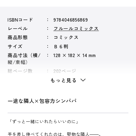
ISBNコード
9784046856869
レーベル
フルールコミックス
商品形態
コミックス
サイズ
Ｂ６判
商品寸法（横/
128 × 182 × 14 mm
縦/束幅）
総ページ数
202ページ
もっと見る
一途な隣人×包容力シンパパ
「ずっと一緒にいれたらいいのに」
手を差し伸べてくれたのは、堅物な隣人――。