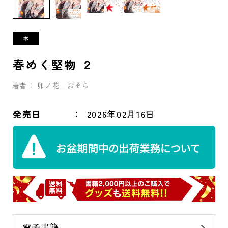
春めく堅物 ２
著者：
卯ノ花 おそら
発売日
2026年02月16日
電子書籍