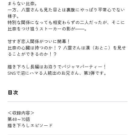
まらない比奈。
一方、八雲さんも見た目とは裏腹にやっぱり平常心でない
様子。
特別な関係になっても相変わらずの二人だったが、そこに
比奈をつけ狙うストーカーの影が――。
甘すぎ恋人関係がついに開幕！
比奈の心臓は持つのか！？ 八雲さんは漢（おとこ）を見せ
ることができるのか！？
描き下ろし長編はお泊りでパジャマパーティー！
SNSで沼にハマる人続出のお兄さん、第3弾です。
目次
＜収録内容＞
第48～70話
描き下ろしエピソード