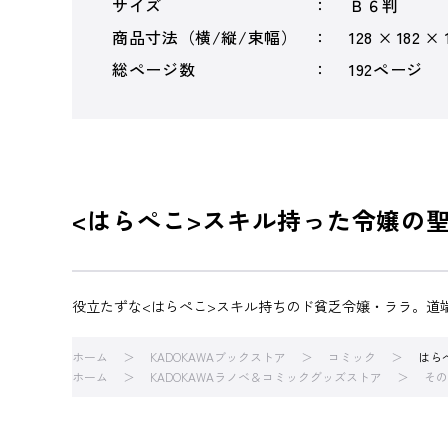
サイズ
Ｂ６判
商品寸法（横/縦/束幅）
128 × 182 ×
総ページ数
192ページ
<はらぺこ>スキル持った令嬢の
役立たずな<はらぺこ>スキル持ちのド貧乏令嬢・ララ。道
ホーム
KADOKAWAブックストア
コミック
はら
ホーム
KADOKAWAラノベ＆コミックグッズストア
その