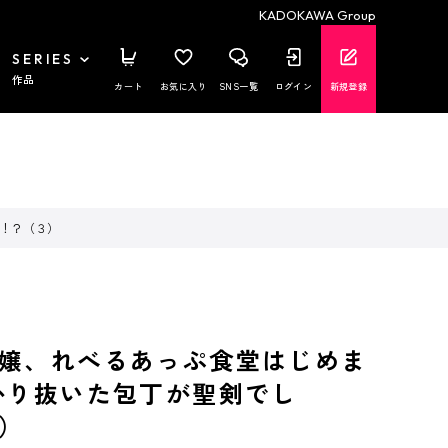
KADOKAWA Group
SERIES
作品
カート
お気に入り
SNS一覧
ログイン
新規登録
た！？（３）
嬢、れべるあっぷ食堂はじめま
かり抜いた包丁が聖剣でし
）