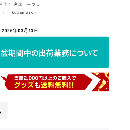
原作：
宮之 みやこ
イン：
kodamazon
2026年03月10日
ら