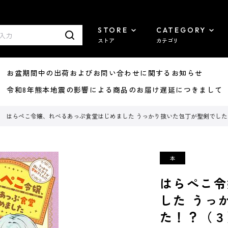
STORE
CATEGORY
ストア
カテゴリ
8/07 お盆期間中の出荷およびお問い合わせに関するお知らせ
7/29 令和8年熊本地震の影響による商品のお届け遅延につきまして
はらぺこ令嬢、れべるあっぷ食堂はじめました うっかり抜いた包丁が聖剣でし
はらぺこ令
した うっ
た！？（３