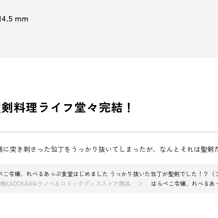
 14.5 mm
聖剣料理ライフ堂々完結！
端に突き刺さった包丁をうっかり抜いてしまったが、なんとそれは聖剣
ぺこ令嬢、れべるあっぷ食堂はじめました うっかり抜いた包丁が聖剣でした！？（
他KADOKAWAラノベ＆コミックグッズストア商品
はらぺこ令嬢、れべるあ