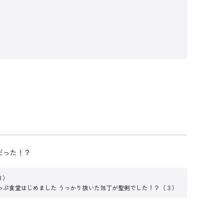
だった！？
３）
っぷ食堂はじめました うっかり抜いた包丁が聖剣でした！？（３）