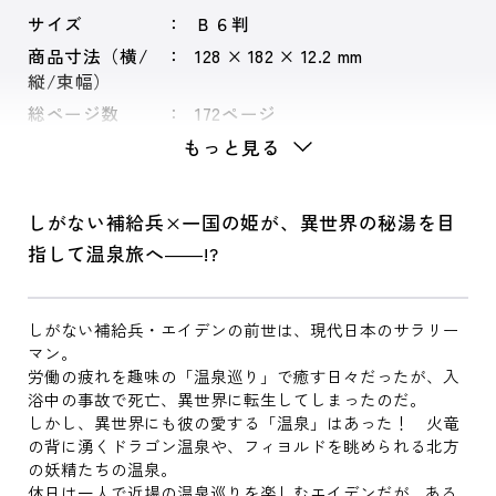
サイズ
Ｂ６判
商品寸法（横/
128 × 182 × 12.2 mm
縦/束幅）
総ページ数
172ページ
もっと見る
しがない補給兵×一国の姫が、異世界の秘湯を目
指して温泉旅へ――!?
しがない補給兵・エイデンの前世は、現代日本のサラリー
マン。
労働の疲れを趣味の「温泉巡り」で癒す日々だったが、入
浴中の事故で死亡、異世界に転生してしまったのだ。
しかし、異世界にも彼の愛する「温泉」はあった！ 火竜
の背に湧くドラゴン温泉や、フィヨルドを眺められる北方
の妖精たちの温泉。
休日は一人で近場の温泉巡りを楽しむエイデンだが…ある