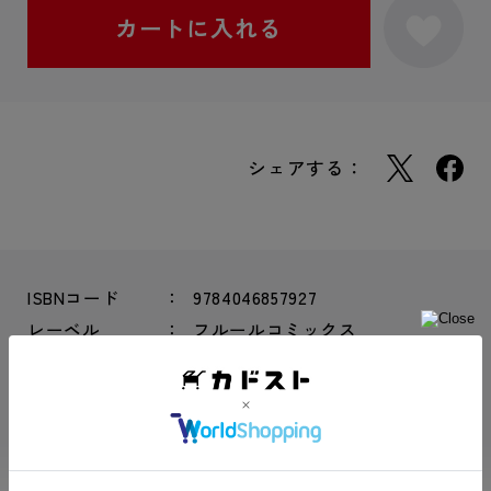
シェアする：
ISBNコード
9784046857927
レーベル
フルールコミックス
商品形態
コミックス
サイズ
Ｂ６判
商品寸法（横/
128 × 182 × 20.5 mm
縦/束幅）
総ページ数
258ページ