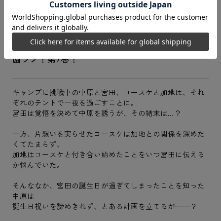
もっと見る
イケメン執着系後輩×調理部部長のじれキュン学
園ラブ！第7巻！
キャンプに挑戦中の中原と宮田、コースケと加地は、それ
ぞれのテントで一夜を過ごすことに。
宮田は覚悟を決めて中原を誘うが、その結末は…？
一方、片想いを実らせたコースケは加地との関係を深めた
くてたまらず、
加地はコースケと付き合い始めたことをいつ宮田に伝える
か悩んでいた。
そんななか、宮田の誕生日が過ぎてしまったことを知った
中原は
誕生日祝いを諦めきれず、とある計画を立てるが――？