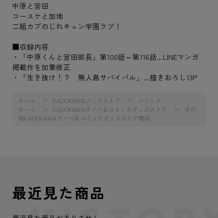
中原と宮田
コースケと加地
二組カプのじれキュン学園ラブ！
■収録内容
・「中原くんと宮田部長」第100話～第116話…LINEマンガ
掲載作を加筆修正
・「生き抜け！？ 無人島サバイバル」…描きおろし13P
ホーム
KADOKAWAブックストア
コミック
ホーム
KADOKAWAラノベ＆コミックグッズストア
その
他KADOKAWAラノベ＆コミックグッズストア商品
最近見た商品
最近見た商品がありません。