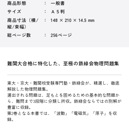
商品形態
一般書
サイズ
Ａ５判
商品寸法（横/
148 × 210 × 14.5 mm
縦/束幅）
総ページ数
256ページ
難関大合格に特化した、至極の鉄緑会物理問題集
東大・京大・難関校受験専門塾・鉄緑会が、精選し、徹底
解説した物理問題集。
選出される問題は、足もとを固めるための基本的な問題か
ら、難問まで3段階に分類し所収。鉄緑会ならではの別解が
豊富に収録。
第2巻となる本書では、「波動」「電磁気」「原子」を収
録。