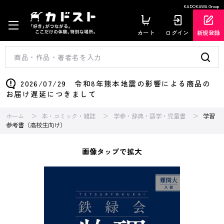
KADOKAWA Group
カート
ログイン
新規登録
2026/07/29 令和8年熊本地震の影響による商品の
お届け遅延につきまして
ホーム
本・コミック・雑誌
学参・辞典・語学・児童書
学習
参考書（高校生向け）
画像タップで拡大