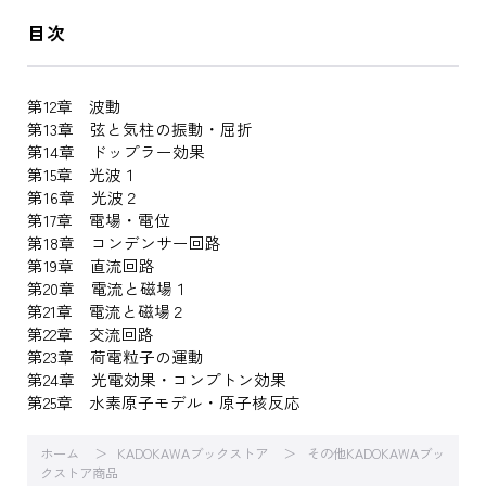
目次
第12章 波動
第13章 弦と気柱の振動・屈折
第14章 ドップラー効果
第15章 光波１
第16章 光波２
第17章 電場・電位
第18章 コンデンサー回路
第19章 直流回路
第20章 電流と磁場１
第21章 電流と磁場２
第22章 交流回路
第23章 荷電粒子の運動
第24章 光電効果・コンプトン効果
第25章 水素原子モデル・原子核反応
ホーム
KADOKAWAブックストア
その他KADOKAWAブッ
クストア商品