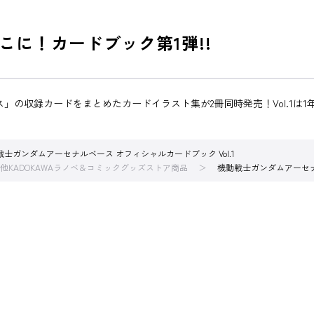
に！カードブック第1弾!!
の収録カードをまとめたカードイラスト集が2冊同時発売！Vol.1は1
戦士ガンダムアーセナルベース オフィシャルカードブック Vol.1
他KADOKAWAラノベ＆コミックグッズストア商品
機動戦士ガンダムアーセナル