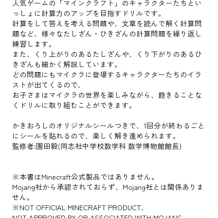
人気ゲームの「マインクラフト」のキャラクターたちとい
っしょに計算力のアップを目指すドリルです。
計算をして答えを考える問題や、文章を読んで解く計算問
題など、様々なたしざん・ひきざんの計算問題を繰り返し
練習します。
また、くり上がりのあるたしざんや、くり下がりのあるひ
きざんも細かく解説しています。
どの問題にもマイクラに登場するキャラクターたちのイラ
ストが出てくるので、
お子さまはマイクラの世界を楽しみながら、飽きることな
くドリルに取り組むことができます。
かきおろしのオリジナルシールつきで、1回分が終わるごと
にシールを貼れるので、楽しく解き進められます。
監修者:園田毅(同志社中学校数学科 数学博物館館長)
※本書はMinecraft公式製品ではありません。
Mojang社から承認されておらず、Mojang社とは関係ありま
せん。
※NOT OFFICIAL MINECRAFT PRODUCT.
NOT APPROVED BY OR ASSOCIATED WITH MOJANG