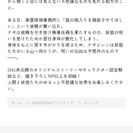
から覗くと目には見えない不思議なものを見れる能力のこ
と。
ある日、東雲探偵事務所に「狐の嫁入りを破談させてほし
い」という依頼が舞い込む。
ナギは依頼を引き受け無事任務を果たすものの、妖狐の呪
いを受けたためか翌日身体が獣化してしまう。
身体をもとに戻す手がかりを探るため、ナギとレンは妖狐
たちのいる山へ向かうが、呪いの元凶は予想外のもので
――。
SNS未公開のオリジナルストーリーやキャラクター設定解
説など、描き下ろし70P以上を収録！
人間と妖怪たちのゆるっと不思議な世界をお楽しみくださ
い。
ホーム
KADOKAWAブックストア
コミック