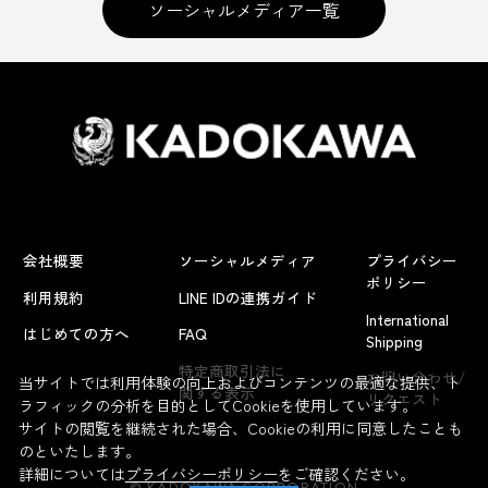
ソーシャルメディア一覧
会社概要
ソーシャルメディア
プライバシー
ポリシー
利用規約
LINE IDの連携ガイド
International
はじめての方へ
FAQ
Shipping
よくあるお問い合わせ
特定商取引法に
お問い合わせ/
当サイトでは利用体験の向上およびコンテンツの最適な提供、ト
関する表示
リクエスト
ラフィックの分析を目的としてCookieを使用しています。
サイトの閲覧を継続された場合、Cookieの利用に同意したことも
のといたします。
詳細については
プライバシーポリシー
をご確認ください。
© KADOKAWA CORPORATION