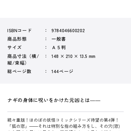
ISBNコード
9784046600202
商品形態
一般書
サイズ
Ａ５判
商品寸法（横/
148 × 210 × 13.5 mm
縦/束幅）
総ページ数
144ページ
ナギの身体に呪いをかけた元凶とは――
続々重版！ほのぼの妖怪コミックシリーズ待望の第4弾！
「狐の窓」――それは特別な指の組み方をし、その穴(窓)