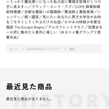
～うっかり魔法使いになった私の店に筆頭文官様がくつろ
ぎに来ます～／ブラッド・エンド・ラブ／DOPE 麻薬取締
部特捜課／古都古書祓いの陰陽師／葬送師と貴族探偵／シ
ャンティ／根ノ國家／死にたいあなたに男子大学生がお肉
をごちそうしてくれるだけのお話／かがみの特殊少年更生
施設 The Escape Begins／アルカリレットウセイ／性悪女を
一か所に集めたら意外に楽しい（ゆるコメ賞グランプリ受
賞作品）
ホーム
KADOKAWAブックストア
雑誌
最近見た商品
最近見た商品がありません。