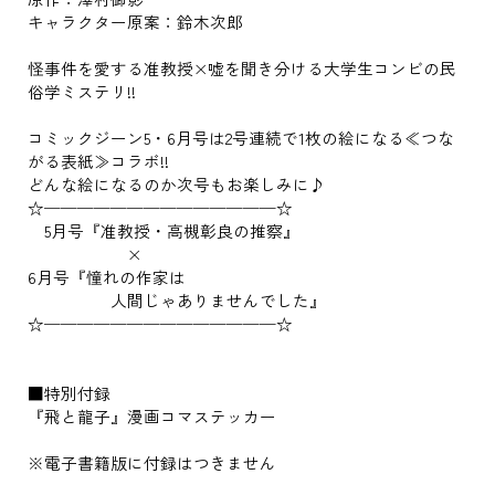
キャラクター原案：鈴木次郎
怪事件を愛する准教授×嘘を聞き分ける大学生コンビの民
俗学ミステリ!!
コミックジーン5・6月号は2号連続で1枚の絵になる≪つな
がる表紙≫コラボ!!
どんな絵になるのか次号もお楽しみに♪
☆──────────────☆
5月号『准教授・高槻彰良の推察』
×
6月号『憧れの作家は
人間じゃありませんでした』
☆──────────────☆
■特別付録
『飛と龍子』漫画コマステッカー
※電子書籍版に付録はつきません