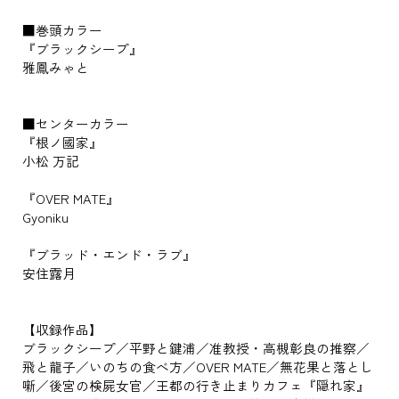
■巻頭カラー
『ブラックシープ』
雅鳳みゃと
■センターカラー
『根ノ國家』
小松 万記
『OVER MATE』
Gyoniku
『ブラッド・エンド・ラブ』
安住露月
【収録作品】
ブラックシープ／平野と鍵浦／准教授・高槻彰良の推察／
飛と龍子／いのちの食べ方／OVER MATE／無花果と落とし
噺／後宮の検屍女官／王都の行き止まりカフェ『隠れ家』