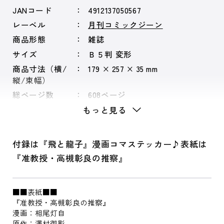
JANコード
4912137050567
レーベル
月刊コミックジーン
商品形態
雑誌
サイズ
Ｂ５判 変形
商品寸法（横/
179 × 257 × 35 mm
縦/束幅）
総ページ数
608ページ
もっと見る
付録は『飛と龍子』漫画コマステッカー♪表紙は
『准教授・高槻彰良の推察』
■■表紙■■
『准教授・高槻彰良の推察』
漫画：相尾灯自
原作：澤村御影