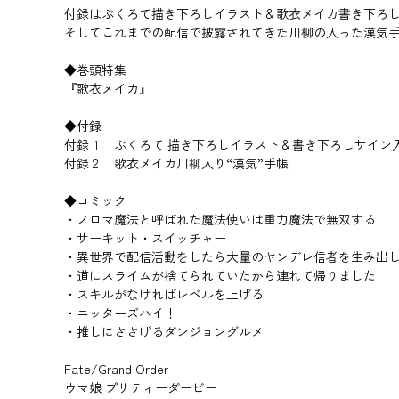
付録はぶくろて描き下ろしイラスト＆歌衣メイカ書き下ろし
そしてこれまでの配信で披露されてきた川柳の入った漢気手帳
◆巻頭特集
『歌衣メイカ』
◆付録
付録１ ぶくろて 描き下ろしイラスト＆書き下ろしサイン入
付録２ 歌衣メイカ川柳入り“漢気”手帳
◆コミック
・ノロマ魔法と呼ばれた魔法使いは重力魔法で無双する
・サーキット・スイッチャー
・異世界で配信活動をしたら大量のヤンデレ信者を生み出
・道にスライムが捨てられていたから連れて帰りました
・スキルがなければレベルを上げる
・ニッターズハイ！
・推しにささげるダンジョングルメ
Fate/Grand Order
ウマ娘 プリティーダービー