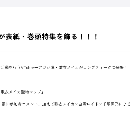
イカが表紙・巻頭特集を飾る！！！
動を行うVTuber一アツい漢・歌衣メイカがコンプティークに登場！
「歌衣メイカ聖地マップ」
り、更に参加者コメント、加えて歌衣メイカ×白雪レイド×千羽黒乃によ