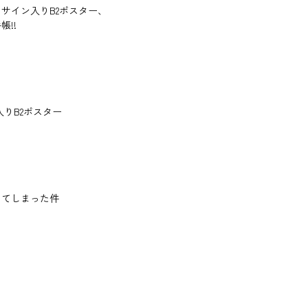
サイン入りB2ポスター、
!!
りB2ポスター
してしまった件