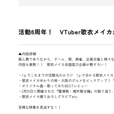
活動8周年！ VTuber歌衣メ
▲内容詳細
個人勢でありながら、ゲーム、歌、麻雀、企画主催と様々な活
内容も激熱！！ 歌衣メイカ全面協力企画が勢ぞろい！
・1ｐでこれまでの活動丸わかり!? 1ｐで分かる歌衣メイカ
・歌衣メイカゆかりの地・大阪のグルメをピックアップ！
・オリジナル曲・歌ってみたBESTレビュー
・2月23日に開催された『雷漢戦・魂天稽古編』の振り返
・歌衣メイカ撮りおろしグラビアetc.
至極な特集を見逃すな！！