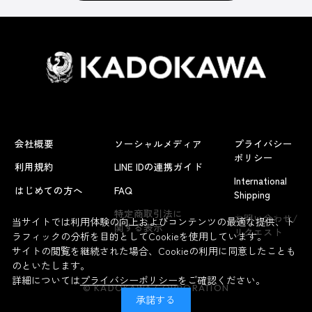
会社概要
ソーシャルメディア
プライバシー
ポリシー
利用規約
LINE IDの連携ガイド
International
はじめての方へ
FAQ
Shipping
よくあるお問い合わせ
特定商取引法に
お問い合わせ/
当サイトでは利用体験の向上およびコンテンツの最適な提供、ト
関する表示
リクエスト
ラフィックの分析を目的としてCookieを使用しています。
サイトの閲覧を継続された場合、Cookieの利用に同意したことも
のといたします。
詳細については
プライバシーポリシー
をご確認ください。
© KADOKAWA CORPORATION
承諾する