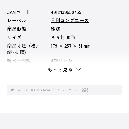
JANコード
4912139650765
レーベル
月刊コンプエース
商品形態
雑誌
サイズ
Ｂ５判 変形
商品寸法（横/
179 × 257 × 31 mm
縦/束幅）
総ページ数
476ページ
もっと見る
ホーム
KADOKAWAブックストア
雑誌