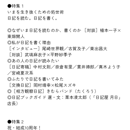
●特集１
いまを生き抜くための処世術
日記を読む。日記を書く。
◎なぜいま日記を読むのか、書くのか ［対談］植本一子×
東畑開人
◎私が日記を書く理由
［インタビュー］尾崎世界観／古賀及子／東出昌大
［対談］武塙麻衣子×平野紗季子
◎あの人の日記が読みたい
［日記寄稿］中村文則／奈倉有里／貫井徳郎／真木よう子
／宮崎夏次系
◎ふたりで日記を書いてみた
［交換日記］岡村靖幸×松尾スズキ
◎［相方観察日記］きむらバンド（たくろう）
◎日記ブックガイド 選・文：栗本凌太郎（「日記屋 月日」
店長）
●特集２
祝・結成10周年！