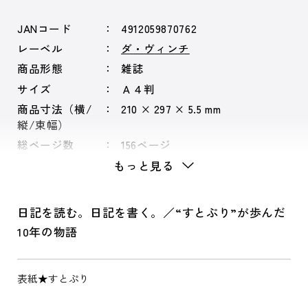
JANコード
4912059870762
レーベル
ダ・ヴィンチ
商品形態
雑誌
サイズ
Ａ４判
商品寸法（横/
210 × 297 × 5.5 mm
縦/束幅）
総ページ数
156ページ
もっと見る
日記を読む。日記を書く。／“すとぷり”が歩んだ
10年の物語
表紙★すとぷり