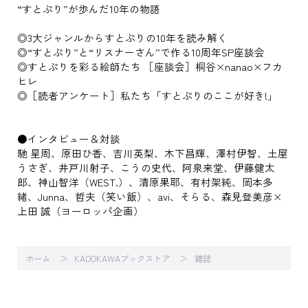
“すとぷり”が歩んだ10年の物語
◎3大ジャンルからすとぷりの10年を読み解く
◎“すとぷり”と“リスナーさん”で作る10周年SP座談会
◎すとぷりを彩る絵師たち ［座談会］桐谷×nanao×フカ
ヒレ
◎［読者アンケート］私たち「すとぷりのここが好き!」
●インタビュー＆対談
馳 星周、原田ひ香、吉川英梨、木下昌輝、澤村伊智、土屋
うさぎ、井戸川射子、こうの史代、阿泉来堂、伊藤健太
郎、神山智洋（WEST.）、清原果耶、有村架純、岡本多
緒、Junna、哲夫（笑い飯）、avi、そらる、森見登美彦×
上田 誠（ヨーロッパ企画）
ホーム
KADOKAWAブックストア
雑誌