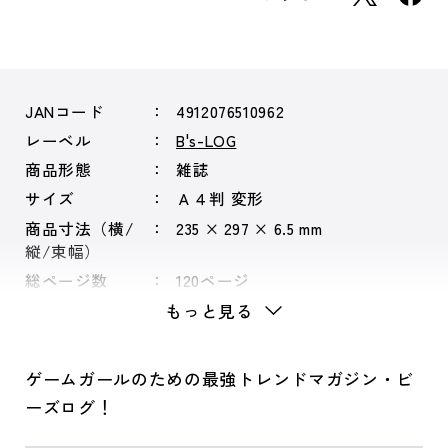
JANコード
4912076510962
レーベル
B's-LOG
商品形態
雑誌
サイズ
Ａ４判 変形
商品寸法（横/
235 × 297 × 6.5 mm
縦/束幅）
総ページ数
120ページ
もっと見る
ゲームガールのための最強トレンドマガジン・ビ
ーズログ！