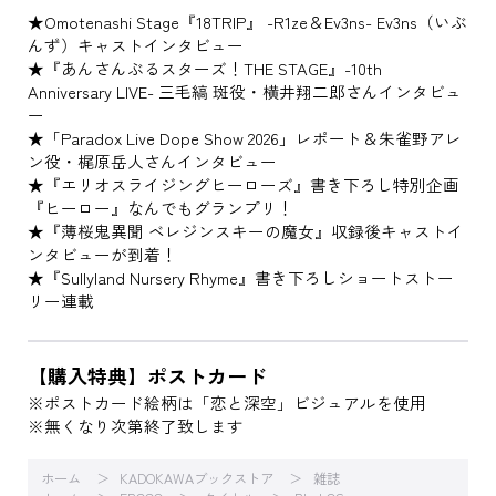
★Omotenashi Stage『18TRIP』 -R1ze＆Ev3ns- Ev3ns（いぶ
んず）キャストインタビュー
★『あんさんぶるスターズ！THE STAGE』-10th
Anniversary LIVE- 三毛縞 斑役・横井翔二郎さんインタビュ
ー
★「Paradox Live Dope Show 2026」レポート＆朱雀野アレ
ン役・梶原岳人さんインタビュー
★『エリオスライジングヒーローズ』書き下ろし特別企画
『ヒーロー』なんでもグランプリ！
★『薄桜鬼異聞 ベレジンスキーの魔女』収録後キャストイ
ンタビューが到着！
★『Sullyland Nursery Rhyme』書き下ろしショートストー
リー連載
【購入特典】ポストカード
※ポストカード絵柄は「恋と深空」ビジュアルを使用
※無くなり次第終了致します
ホーム
KADOKAWAブックストア
雑誌