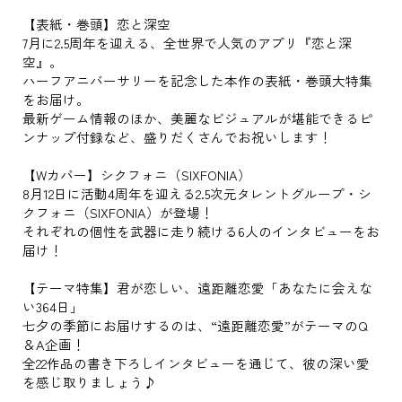
【表紙・巻頭】恋と深空
7月に2.5周年を迎える、全世界で人気のアプリ『恋と深
空』。
ハーフアニバーサリーを記念した本作の表紙・巻頭大特集
をお届け。
最新ゲーム情報のほか、美麗なビジュアルが堪能できるピ
ンナップ付録など、盛りだくさんでお祝いします！
【Wカバー】シクフォニ（SIXFONIA）
8月12日に活動4周年を迎える2.5次元タレントグループ・シ
クフォニ（SIXFONIA）が登場！
それぞれの個性を武器に走り続ける6人のインタビューをお
届け！
【テーマ特集】君が恋しい、遠距離恋愛「あなたに会えな
い364日」
七夕の季節にお届けするのは、“遠距離恋愛”がテーマのQ
＆A企画！
全22作品の書き下ろしインタビューを通じて、彼の深い愛
を感じ取りましょう♪