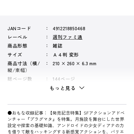
JANコード
4912218850468
レーベル
週刊ファミ通
商品形態
雑誌
サイズ
Ａ４判 変形
商品寸法（横/
210 × 260 × 6.3 mm
縦/束幅）
総ページ数
144ページ
もっと見る
●おもな収録記事：【発売記念特集】SFアクションアドベ
ンチャー『プラグマタ』を特集。月施設を舞台にした世界
設定や探索の基礎知識、アンドロイドの少女ディアナの力
を借りて敵をハッキングする新感覚アクションを、バリエ