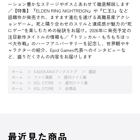
ーション豊かなステージやボスとあわせて徹底解説します
／【特集】『ELDEN RING NIGHTREIGN』や『仁王3』など
話題作が発売され、ますます進化を遂げる高難易度アクシ
ョンゲーム。死と隣り合わせのスリルと達成感が魅力の“死
にゲー”を楽しむための秘訣をお届け。2026年に発売予定の
注目新作タイトルの情報も／『トリッカル・もちもちほっ
ペ大作戦』のハーフアニバーサリーを記念し、世界観やキ
ャラクターの紹介、Epid Games代表へのインタビューな
ど、盛りだくさんの内容をお届けします
ホーム
KADOKAWAブックストア
雑誌
ホーム
ファミ通販
週刊ファミ通
ホーム
KGL STORE
週刊ファミ通
ホーム
KGL STORE
全商品
最近見た商品